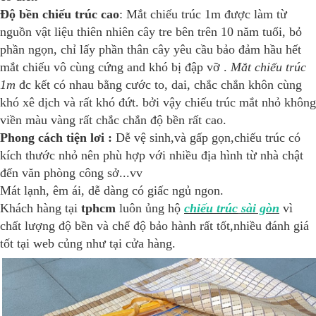
Độ bền chiếu trúc cao
: Mắt chiếu trúc 1m được làm từ
nguồn vật liệu thiên nhiên cây tre bên trên 10 năm tuổi, bỏ
phần ngọn, chỉ lấy phần thân cây yêu cầu bảo đảm hầu hết
mắt chiếu vô cùng cứng and khó bị đập vỡ .
Mắt chiếu trúc
1m
đc kết có nhau bằng cước to, dai, chắc chắn khôn cùng
khó xê dịch và rất khó đứt. bởi vậy chiếu trúc mắt nhỏ không
viền màu vàng rất chắc chắn độ bền rất cao.
Phong cách tiện lơi :
Dễ vệ sinh,và gấp gọn,chiếu trúc có
kích thước nhỏ nên phù hợp với nhiều địa hình từ nhà chật
đến văn phòng công sở...vv
Mát lạnh, êm ái, dễ dàng có giấc ngủ ngon.
Khách hàng tại
tphcm
luôn ủng hộ
chiếu trúc
sài gòn
vì
chất lượng độ bền và chế độ bảo hành rất tốt,nhiều đánh giá
tốt tại web củng như tại cửa hàng.