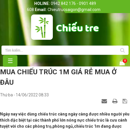
HOLINE:
0942 842 176 - 0901 489
608
Email:
Chieutrucsaigon@gmail.com
Trang chủ
Giới thiệu
Sản phẩm
☰
0
Bảng giá
MUA CHIẾU TRÚC 1M GIÁ RẺ MUA Ở
ĐÂU
Tin Tức
Thứ ba - 14/06/2022 08:33
Liên hệ
Ngày nay việc dùng chiếu trúc càng ngày càng được nhiều người yêu
thích đặc biệt tại các thành phố lớn nóng nực chiếu trúc là cưu cánh
tuyệt vời cho các phòng trọ,phòng ngủ,chiếu trúc 1m đang được