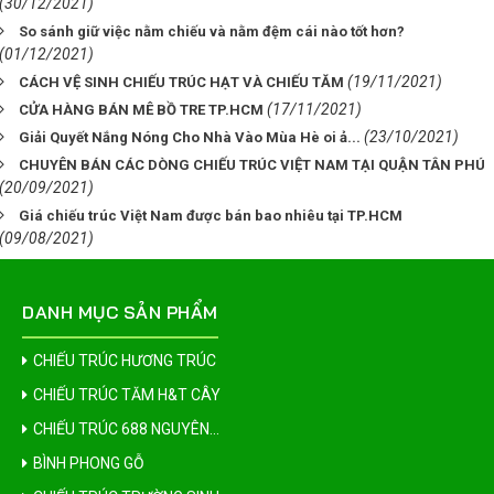
(30/12/2021)
So sánh giữ việc nằm chiếu và nằm đệm cái nào tốt hơn?
(01/12/2021)
(19/11/2021)
CÁCH VỆ SINH CHIẾU TRÚC HẠT VÀ CHIẾU TĂM
(17/11/2021)
CỬA HÀNG BÁN MÊ BỒ TRE TP.HCM
(23/10/2021)
Giải Quyết Nắng Nóng Cho Nhà Vào Mùa Hè oi ả...
CHUYÊN BÁN CÁC DÒNG CHIẾU TRÚC VIỆT NAM TẠI QUẬN TÂN PHÚ
(20/09/2021)
Giá chiếu trúc Việt Nam được bán bao nhiêu tại TP.HCM
(09/08/2021)
DANH MỤC SẢN PHẨM
CHIẾU TRÚC HƯƠNG TRÚC
CHIẾU TRÚC TĂM H&T CÂY
CHIẾU TRÚC 688 NGUYÊN...
BÌNH PHONG GỖ