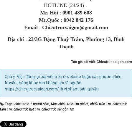
HOTLINE (24/24) :
Mr. Hội
:
0901 489 608
Mr.Quốc
:
0942 842 176
Email
:
Chieutrucsaigon@gmail.com​
Địa chỉ
:
23/3G Đặng Thuỳ Trâm, Phường 13, Bình
Thạnh
Tác giả bài viết:
Chieutrucsaigon.com
Chú ý: Việc đăng lại bài viết trên ở website hoặc các phương tiện
truyền thông khác mà không ghi rõ nguồn
https://chieutrucsaigon.com/ là vi phạm bản quyền
Tags:
chiếu trúc 1 người nằm
,
Mua chiếu trúc 1m giá rẻ
,
chiếu trúc 1m
,
chiếu trúc
tăm 1m
,
chiếu trúc hạt 1m
,
chiếu trúc sài gòn 1m