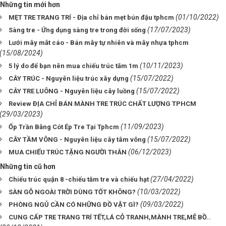
Những tin mới hơn
(01/10/2022)
MẸT TRE TRANG TRÍ - Địa chỉ bán mẹt bún đậu tphcm
(17/07/2023)
Sàng tre - Ứng dụng sàng tre trong đời sống
Lưới mây mắt cáo - Bán mây tự nhiên và mây nhựa tphcm
(15/08/2024)
(10/11/2023)
5 lý do để bạn nên mua chiếu trúc tăm 1m
(15/07/2022)
CÂY TRÚC - Nguyên liệu trúc xây dựng
(15/07/2022)
CÂY TRE LUÔNG - Nguyên liệu cây luồng
Review ĐỊA CHỈ BÁN MÀNH TRE TRÚC CHẤT LƯỢNG TPHCM
(29/03/2023)
(11/09/2023)
Ốp Trần Bằng Cót Ép Tre Tại Tphcm
(15/07/2022)
CÂY TẦM VÔNG - Nguyên liệu cây tâm vông
(06/12/2023)
MUA CHIẾU TRÚC TẶNG NGƯỜI THÂN
Những tin cũ hơn
(27/04/2022)
Chiếu trúc quận 8 -chiếu tăm tre và chiếu hạt
(10/03/2022)
SÀN GỖ NGOÀI TRỜI DÙNG TỐT KHÔNG?
(09/03/2022)
PHÒNG NGỦ CẦN CÓ NHỮNG ĐỒ VẬT GÌ?
CUNG CẤP TRE TRANG TRÍ TẾT,LÁ CỎ TRANH,MÀNH TRE,MÊ BỒ..