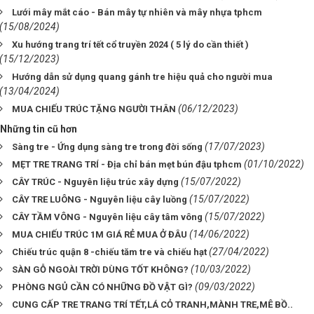
Lưới mây mắt cáo - Bán mây tự nhiên và mây nhựa tphcm
(15/08/2024)
Xu hướng trang trí tết cổ truyền 2024 ( 5 lý do cần thiết )
(15/12/2023)
Hướng dẫn sử dụng quang gánh tre hiệu quả cho người mua
(13/04/2024)
(06/12/2023)
MUA CHIẾU TRÚC TẶNG NGƯỜI THÂN
Những tin cũ hơn
(17/07/2023)
Sàng tre - Ứng dụng sàng tre trong đời sống
(01/10/2022)
MẸT TRE TRANG TRÍ - Địa chỉ bán mẹt bún đậu tphcm
(15/07/2022)
CÂY TRÚC - Nguyên liệu trúc xây dựng
(15/07/2022)
CÂY TRE LUÔNG - Nguyên liệu cây luồng
(15/07/2022)
CÂY TẦM VÔNG - Nguyên liệu cây tâm vông
(14/06/2022)
MUA CHIẾU TRÚC 1M GIÁ RẺ MUA Ở ĐÂU
(27/04/2022)
Chiếu trúc quận 8 -chiếu tăm tre và chiếu hạt
(10/03/2022)
SÀN GỖ NGOÀI TRỜI DÙNG TỐT KHÔNG?
(09/03/2022)
PHÒNG NGỦ CẦN CÓ NHỮNG ĐỒ VẬT GÌ?
CUNG CẤP TRE TRANG TRÍ TẾT,LÁ CỎ TRANH,MÀNH TRE,MÊ BỒ..