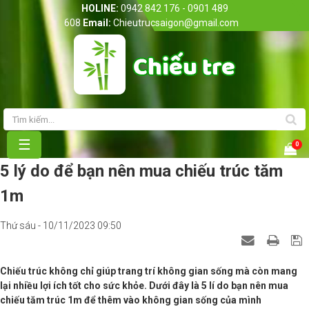
HOLINE:
0942 842 176 - 0901 489
608
Email:
Chieutrucsaigon@gmail.com
Trang chủ
Giới thiệu
Sản phẩm
☰
0
Bảng giá
5 lý do để bạn nên mua chiếu trúc tăm
1m
Tin Tức
Thứ sáu - 10/11/2023 09:50
Liên hệ
Chiếu trúc không chỉ giúp trang trí không gian sống mà còn mang
lại nhiều lợi ích tốt cho sức khỏe. Dưới đây là 5 lí do bạn nên mua
chiếu tăm trúc 1m để thêm vào không gian sống của mình