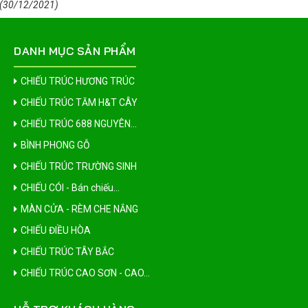
(30/12/2021)
DANH MỤC SẢN PHẨM
CHIẾU TRÚC HƯƠNG TRÚC
CHIẾU TRÚC TĂM H&T CÂY
CHIẾU TRÚC 688 NGUYÊN...
BÌNH PHONG GỖ
CHIẾU TRÚC TRƯỜNG SINH
CHIẾU CÓI - Bán chiếu...
MÀN CỬA - RÈM CHE NẮNG
CHIẾU ĐIỀU HÒA
CHIẾU TRÚC TÂY BẮC
CHIẾU TRÚC CAO SƠN - CAO...