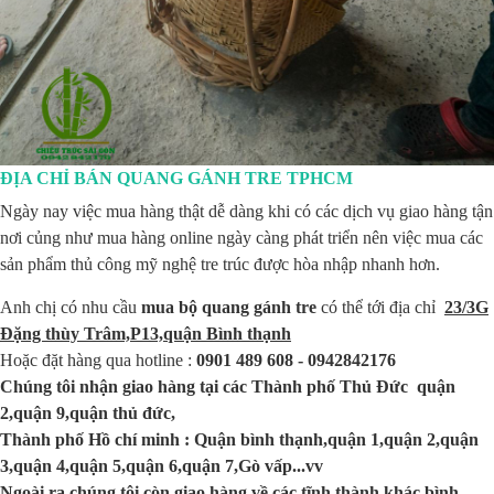
ĐỊA CHỈ BÁN QUANG GÁNH TRE TPHCM
Ngày nay việc mua hàng thật dễ dàng khi có các dịch vụ giao hàng tận
nơi củng như mua hàng online ngày càng phát triển nên việc mua các
sản phẩm thủ công mỹ nghệ tre trúc được hòa nhập nhanh hơn.
Anh chị có nhu cầu
mua bộ quang gánh tre
có thể tới địa chỉ
23/3G
Đặng thùy Trâm,P13,quận Bình thạnh
Hoặc đặt hàng qua hotline :
0901 489 608 - 0942842176
Chúng tôi nhận giao hàng tại các Thành phố Thủ Đức quận
2,quận 9,quận thủ đức,
Thành phố Hồ chí minh : Quận bình thạnh,quận 1,quận 2,quận
3,quận 4,quận 5,quận 6,quận 7,Gò vấp...vv
Ngoài ra chúng tôi còn giao hàng về các tĩnh thành khác bình