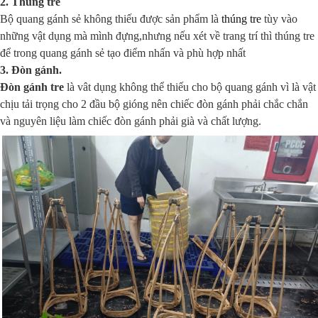
2. Thúng tre
Bộ quang gánh sẻ không thiếu được sản phẩm là
thúng tre
tùy vào
những vật dụng mà mình đựng,nhưng nếu xét về trang trí thì thúng tre
để trong quang gánh sẻ tạo điểm nhấn và phù hợp nhất
3. Đòn gánh.
Đòn gánh tre
là vât dụng không thể thiếu cho bộ quang gánh vì là vật
chịu tải trọng cho 2 đầu bộ gióng nên chiếc đòn gánh phải chắc chắn
và nguyên liệu làm chiếc đòn gánh phải già và chất lượng.