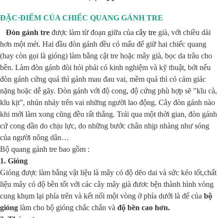
ĐẶC·ĐIỂM CỦA CHIẾC QUANG GÁNH TRE
Đòn gánh tre
được làm từ đoạn giữa của
cây tre
già, với chiều dài
hơn một mét. Hai đầu đòn gánh đều có mấu để giữ hai chiếc quang
(hay còn gọi là gióng) làm bằng cật tre hoặc mây già, bọc da trâu cho
bền. Làm đòn gánh đòi hỏi phải có kinh nghiệm và kỹ thuật, bởi nếu
đòn gánh cứng quá thì gánh mau đau vai, mềm quá thì có cảm giác
nặng hoặc dễ gãy. Đòn gánh với độ cong, độ cứng phù hợp sẽ "kĩu cà,
kĩu kịt”, nhún nhảy trên vai những người lao động. Cây đòn gánh nào
khi mới làm xong cũng đều rất thẳng. Trải qua một thời gian, đòn gánh
cứ cong dần do chịu lực, do những bước chân nhịp nhàng như sóng
của người nông dân…
Bộ quang gánh tre bao gồm :
1. Gióng
Gióng được làm bằng vật liệu là mây có độ dẽo dai và sức kéo tốt,chất
liệu mây có độ bền tốt với các cây mây già đươc bện thành hình vòng
cung khụm lại phía trên và kết nối một vòng ở phía dưới là đế của
bộ
gióng
làm cho bộ gióng chắc chắn và
độ bền cao hơn.