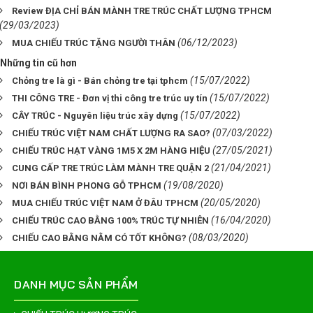
Review ĐỊA CHỈ BÁN MÀNH TRE TRÚC CHẤT LƯỢNG TPHCM
(29/03/2023)
(06/12/2023)
MUA CHIẾU TRÚC TẶNG NGƯỜI THÂN
Những tin cũ hơn
(15/07/2022)
Chỏng tre là gì - Bán chỏng tre tại tphcm
(15/07/2022)
THI CÔNG TRE - Đơn vị thi công tre trúc uy tín
(15/07/2022)
CÂY TRÚC - Nguyên liệu trúc xây dựng
(07/03/2022)
CHIẾU TRÚC VIỆT NAM CHẤT LƯỢNG RA SAO?
(27/05/2021)
CHIẾU TRÚC HẠT VÀNG 1M5 X 2M HÀNG HIỆU
(21/04/2021)
CUNG CẤP TRE TRÚC LÀM MÀNH TRE QUẬN 2
(19/08/2020)
NƠI BÁN BÌNH PHONG GỖ TPHCM
(20/05/2020)
MUA CHIẾU TRÚC VIỆT NAM Ở ĐÂU TPHCM
(16/04/2020)
CHIẾU TRÚC CAO BẰNG 100% TRÚC TỰ NHIÊN
(08/03/2020)
CHIẾU CAO BẰNG NẰM CÓ TỐT KHÔNG?
DANH MỤC SẢN PHẨM