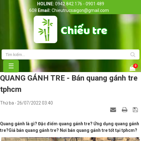
HOLINE:
0942 842 176 - 0901 489
608
Email:
Chieutrucsaigon@gmail.com
Trang chủ
Giới thiệu
Sản phẩm
☰
0
Bảng giá
QUANG GÁNH TRE - Bán quang gánh tre
tphcm
Tin Tức
Thứ ba - 26/07/2022 03:40
Liên hệ
Quang gánh là gì? Đặc điểm quang gánh tre? Ứng dụng quang gánh
tre?Giá bán quang gánh tre? Nơi bán quang gánh tre tốt tại tphcm?