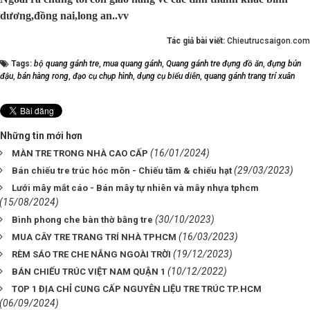
dương,đồng nai,long an..vv
Tác giả bài viết:
Chieutrucsaigon.com
Tags:
bộ quang gánh tre
,
mua quang gánh
,
Quang gánh tre đựng đồ ăn
,
đựng bún
đậu
,
bán hàng rong
,
đạo cụ chụp hình
,
dụng cụ biểu diễn
,
quang gánh trang trí xuân
Những tin mới hơn
(16/01/2024)
MÀN TRE TRONG NHÀ CAO CẤP
(29/03/2023)
Bán chiếu tre trúc hóc môn - Chiếu tăm & chiếu hạt
Lưới mây mắt cáo - Bán mây tự nhiên và mây nhựa tphcm
(15/08/2024)
(30/10/2023)
Bình phong che bàn thờ bằng tre
(16/03/2023)
MUA CÂY TRE TRANG TRÍ NHÀ TPHCM
(19/12/2023)
RÈM SÁO TRE CHE NẮNG NGOÀI TRỜI
(10/12/2022)
BÁN CHIẾU TRÚC VIỆT NAM QUẬN 1
TOP 1 ĐỊA CHỈ CUNG CẤP NGUYÊN LIỆU TRE TRÚC TP.HCM
(06/09/2024)