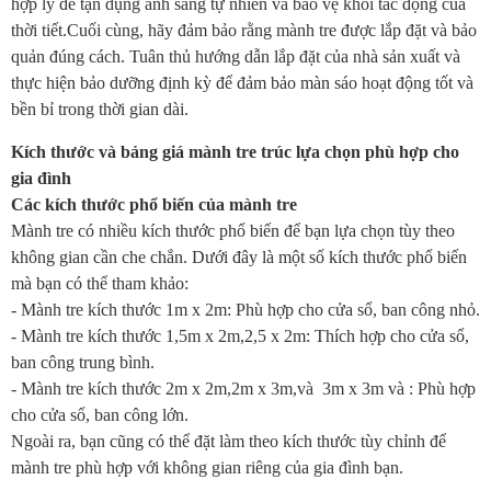
hợp lý để tận dụng ánh sáng tự nhiên và bảo vệ khỏi tác động của
thời tiết.Cuối cùng, hãy đảm bảo rằng mành tre được lắp đặt và bảo
quản đúng cách. Tuân thủ hướng dẫn lắp đặt của nhà sản xuất và
thực hiện bảo dưỡng định kỳ để đảm bảo màn sáo hoạt động tốt và
bền bỉ trong thời gian dài.
Kích thước và bảng giá mành tre trúc lựa chọn phù hợp cho
gia đình
Các kích thước phổ biến của mành tre
Mành tre có nhiều kích thước phổ biến để bạn lựa chọn tùy theo
không gian cần che chắn. Dưới đây là một số kích thước phổ biến
mà bạn có thể tham khảo:
- Mành tre kích thước 1m x 2m: Phù hợp cho cửa sổ, ban công nhỏ.
- Mành tre kích thước 1,5m x 2m,2,5 x 2m: Thích hợp cho cửa sổ,
ban công trung bình.
- Mành tre kích thước 2m x 2m,2m x 3m,và 3m x 3m và : Phù hợp
cho cửa sổ, ban công lớn.
Ngoài ra, bạn cũng có thể đặt làm theo kích thước tùy chỉnh để
mành tre phù hợp với không gian riêng của gia đình bạn.