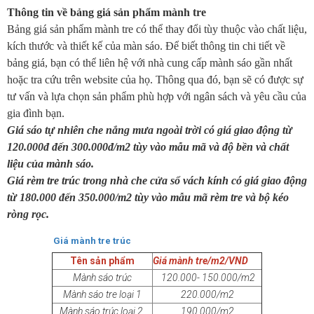
Thông tin về bảng giá sản phẩm mành tre
Bảng giá sản phẩm mành tre có thể thay đổi tùy thuộc vào chất liệu,
kích thước và thiết kế của màn sáo. Để biết thông tin chi tiết về
bảng giá, bạn có thể liên hệ với nhà cung cấp mành sáo gần nhất
hoặc tra cứu trên website của họ. Thông qua đó, bạn sẽ có được sự
tư vấn và lựa chọn sản phẩm phù hợp với ngân sách và yêu cầu của
gia đình bạn.
Giá sáo tự nhiên che nắng mưa ngoài trời có giá giao động từ
120.000đ đến 300.000đ/m2 tùy vào mẫu mã và độ bền và chất
liệu của mành sáo.
Giá rèm tre trúc trong nhà che cửa sổ vách kính có giá giao động
từ 180.000 đến 350.000/m2 tùy vào mẫu mã rèm tre và bộ kéo
ròng rọc.
Giá mành tre trúc
Tên sản phẩm
Giá mành tre/m2/VND
Mành sáo trúc
120.000- 150.000/m2
Mành sáo tre loại 1
220.000/m2
Mành sáo trúc loại 2
190.000/m2