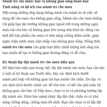
Mành tre che mưa: bảo vệ không gian sống hoàn hảo
Tính năng và lợi ích của mành tre che mưa
Một trong những ứng dụng thông minh của mành tre là việc sử
dụng để che mưa cho không gian sống. Mành sáo che mưa không
chỉ giúp bạn tận hưởng không gian ngoài trời trong những ngày
mưa mà còn bảo vệ không gian bên trong nhà khỏi tác động của
thời tiết.Sản phẩm che mưa có tính năng chống thấm nước, giúp
ngăn chặn nước mưa xâm nhập vào không gian sống. Đồng thời,
mành tre che mưa
còn giúp bạn điều chỉnh lượng ánh sáng mà
bạn muốn để tạo ra không gian thoáng đãng và dễ chịu.
Kỹ thuật lắp đặt mành tre che mưa hiệu quả
Để đảm bảo hiệu quả trong việc lắp đặt mành che mưa, bạn cần lưu
ý một số kỹ thuật sau.Trước tiên, hãy xác định kích thước
mành phù hợp với không gian mà bạn muốn che chắn. Đo đạc và
xác định kích thước chính xác để rèm trúc có thể che phủ toàn bộ
không gian cần bảo vệ.Tiếp theo, chọn vị trí và phương hướng lắp
đặt mành sáo. Đảm bảo mành được lắp đặt chắc chắn và có khả
năng chống nắng, chống mưa tốt nhất. Bạn cần chọn vị trí lắp đặt