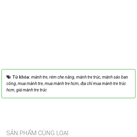
Từ khóa:
mành tre
,
rèm che nắng
,
mành tre trúc
,
mành sáo ban
công
,
mua mành tre
,
mua mành tre hcm
,
địa chỉ mua mành tre trúc
hcm
,
giá mành tre trúc
SẢN PHẨM CÙNG LOẠI