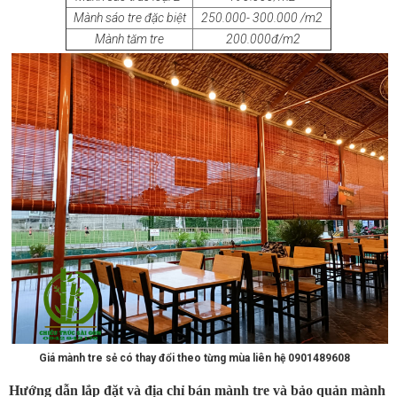
Mành sáo tre đặc biệt
250.000- 300.000 /m2
Mành tăm tre
200.000đ/m2
Giá mành tre sẻ có thay đổi theo từng mùa liên hệ 0901489608
Hướng dẫn lắp đặt và địa chỉ bán mành tre và bảo quản mành