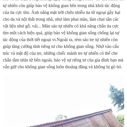
tự nhiên còn giúp bảo vệ không gian bên trong nhà khỏi tác động
của tia cực tím. Ánh nắng mặt trời chứa nhiều tia tử ngoại gây hại
cho da và nội thất trong nhà, như làm phai màu, làm chai sần các
vật liệu như gỗ, vải... Màn sáo tự nhiên có khả năng chắn tia cực
tím một cách hiệu quả, giúp bảo vệ không gian sống chống lại sự
tác động của thời tiết ngoại vi.Ngoài ra, rèm sáo tre tự nhiên còn
giúp tăng cường tính riêng tư cho không gian sống. Nhờ vào cấu
trúc và mật độ của tre, những chiếc mành tre tự nhiên có thể che
chắn tầm nhìn từ bên ngoài, bảo vệ sự riêng tư của gia đình bạn mà
vẫn giữ cho không gian sống luôn thoáng đãng và không bị gò bó.