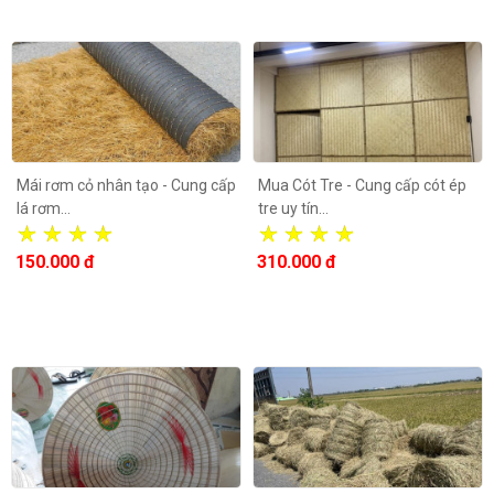
Mái rơm cỏ nhân tạo - Cung cấp
Mua Cót Tre - Cung cấp cót ép
lá rơm...
tre uy tín...
150.000 đ
310.000 đ