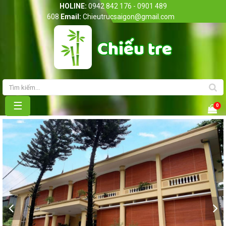
HOLINE:
0942 842 176 - 0901 489
608
Email:
Chieutrucsaigon@gmail.com
Trang chủ
Giới thiệu
Sản phẩm
☰
0
Bảng giá
Tin Tức
Liên hệ