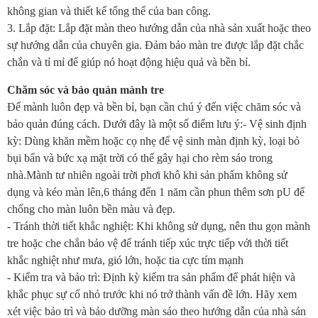
không gian và thiết kế tổng thể của ban công.
3. Lắp đặt: Lắp đặt màn theo hướng dẫn của nhà sản xuất hoặc theo
sự hướng dẫn của chuyên gia. Đảm bảo màn tre được lắp đặt chắc
chắn và tỉ mỉ để giúp nó hoạt động hiệu quả và bền bỉ.
Chăm sóc và bảo quản mành tre
Để mành luôn đẹp và bền bỉ, bạn cần chú ý đến việc chăm sóc và
bảo quản đúng cách. Dưới đây là một số điểm lưu ý:- Vệ sinh định
kỳ: Dùng khăn mềm hoặc cọ nhẹ để vệ sinh màn định kỳ, loại bỏ
bụi bẩn và bức xạ mặt trời có thể gây hại cho rèm sáo trong
nhà.Mành tư nhiên ngoài trời phơi khô khi sản phẩm không sử
dụng và kéo màn lên,6 tháng đến 1 năm cần phun thêm sơn pU để
chống cho màn luôn bền màu và đẹp.
- Tránh thời tiết khắc nghiệt: Khi không sử dụng, nên thu gọn mành
tre hoặc che chắn bảo vệ để tránh tiếp xúc trực tiếp với thời tiết
khắc nghiệt như mưa, gió lớn, hoặc tia cực tím mạnh
- Kiểm tra và bảo trì: Định kỳ kiểm tra sản phẩm để phát hiện và
khắc phục sự cố nhỏ trước khi nó trở thành vấn đề lớn. Hãy xem
xét việc bảo trì và bảo dưỡng màn sáo theo hướng dẫn của nhà sản