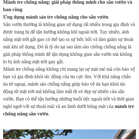
Mành tre chống nắng: giải pháp thông minh cho sân vườn và
ban công
Ứng dụng mành sáo tre chống nắng cho sân vườn
Sân vườn thường là không gian sử dụng rất nhiều trong gia đình và
được trang bị để tận hưởng không khí ngoài trời. Tuy nhiên, ánh
nắng mặt trời gắt gao có thể tạo ra sự bức bối và làm giảm sự thoải
mái khi sử dụng. Đó là lý do tại sao tàm sáo chống chống nắng là
giải pháp thông minh để tận dụng không gian sân vườn mà không
lo bị ánh nắng mặt trời gay gắt.
Mành tre chống nắng không chỉ mang lại sự mát mẻ mà còn bảo vệ
bạn và gia đình khỏi tác động của tia cực tím. Với khả năng chắn
tia tử ngoại, mành sáo chống nắng giúp bảo vệ da bạn khỏi tác
động từ mặt trời mà không làm mất đi vẻ đẹp tự nhiên của sân
vườn. Bạn có thể tận hưởng những buổi tiệc ngoài trời và thời gian
nghỉ ngơi với sự thoải mái và an lành dưới bóng mát của
mành tre
chống nắng sân vườn
.