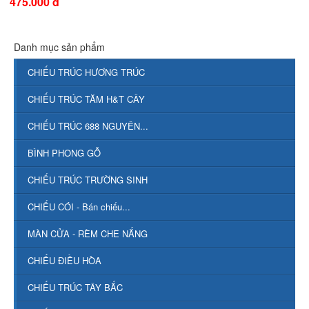
475.000 đ
Danh mục sản phẩm
CHIẾU TRÚC HƯƠNG TRÚC
CHIẾU TRÚC TĂM H&T CÂY
CHIẾU TRÚC 688 NGUYÊN...
BÌNH PHONG GỖ
CHIẾU TRÚC TRƯỜNG SINH
CHIẾU CÓI - Bán chiếu...
MÀN CỬA - RÈM CHE NẮNG
CHIẾU ĐIỀU HÒA
CHIẾU TRÚC TÂY BẮC