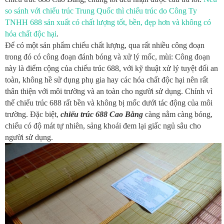
so sánh với chiếu trúc Trung Quốc thì chiếu trúc do Công Ty
TNHH 688 sản xuất có chất lượng tốt, bền, đẹp hơn và không có
hóa chất độc hại
.
Để có một sản phẩm chiếu chất lượng, qua rất nhiều công đoạn
trong đó có công đoạn đánh bóng và xử lý mốc, mùi: Công đoạn
này là điểm cộng của chiếu trúc 688, với kỹ thuật xử lý tuyệt đối an
toàn, không hề sử dụng phụ gia hay các hóa chất độc hại nên rất
thân thiện với môi trường và an toàn cho người sử dụng. Chính vì
thế chiếu trúc 688 rất bền và không bị mốc dưới tác động của môi
trường. Đặc biệt,
chiếu trúc 688 Cao Bằng
càng nằm càng bóng,
chiếu có độ mát tự nhiên, sảng khoái đem lại giấc ngủ sâu cho
người sử dụng.