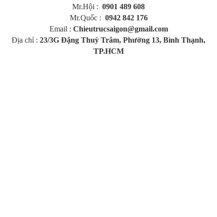
Mr.Hội :
0901 489 608
Mr.Quốc :
0942 842 176
Email :
Chieutrucsaigon@gmail.com​
Địa chỉ :
23/3G Đặng Thuỳ Trâm, Phường 13, Bình Thạnh,
TP.HCM