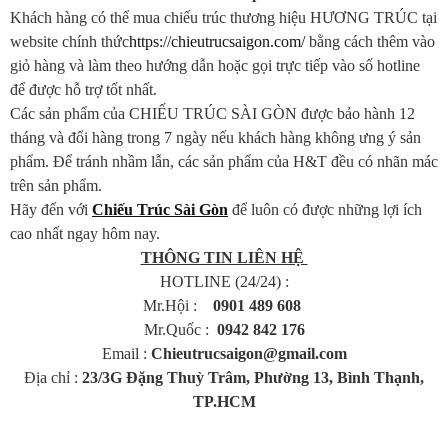
Khách hàng có thể mua chiếu trúc thương hiệu HƯƠNG TRÚC tại
website chính thức
https://chieutrucsaigon.com/
bằng cách thêm vào
giỏ hàng và làm theo hướng dẫn hoặc gọi trực tiếp vào số hotline
để được hỗ trợ tốt nhất.
Các sản phẩm của CHIẾU TRÚC SÀI GÒN được bảo hành 12
tháng và đổi hàng trong 7 ngày nếu khách hàng không ưng ý sản
phẩm. Để tránh nhầm lẫn, các sản phẩm của H&T đều có nhãn mác
trên sản phẩm.
Hãy đến với
Chiếu Trúc Sài Gòn
để luôn có được những lợi ích
cao nhất ngay hôm nay.
THÔNG TIN LIÊN HỆ
HOTLINE (24/24) :
Mr.Hội :
0901 489 608
Mr.Quốc :
0942 842 176
Email :
Chieutrucsaigon@gmail.com​
Địa chỉ :
23/3G Đặng Thuỳ Trâm, Phường 13, Bình Thạnh,
TP.HCM