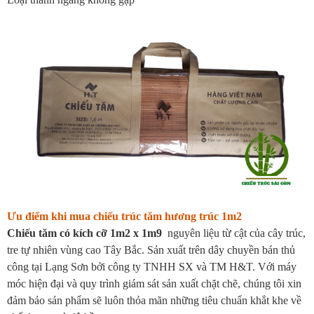
Ưu điểm khi mua chiếu trúc tăm hương trúc 1m2
Chiếu tăm có kích cỡ 1m2 x 1m9
nguyên liệu từ cật của cây trúc,
tre tự nhiên vùng cao Tây Bắc. Sản xuất trên dây chuyền bán thủ
công tại Lạng Sơn bởi công ty TNHH SX và TM H&T. Với máy
móc hiện đại và quy trình giám sát sản xuất chặt chẽ, chúng tôi xin
đảm bảo sản phẩm sẽ luôn thỏa mãn những tiêu chuẩn khắt khe về