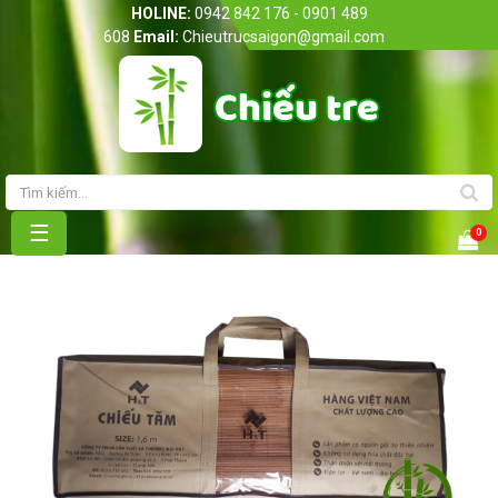
HOLINE:
0942 842 176 - 0901 489
608
Email:
Chieutrucsaigon@gmail.com
Trang chủ
Giới thiệu
Sản phẩm
☰
0
Bảng giá
Tin Tức
Liên hệ