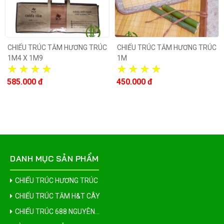
CHIẾU TRÚC TĂM HƯƠNG TRÚC
CHIẾU TRÚC TĂM HƯƠNG TRÚC
1M4 X 1M9
1M
585.000 đ
450.000 đ
DANH MỤC SẢN PHẨM
CHIẾU TRÚC HƯƠNG TRÚC
CHIẾU TRÚC TĂM H&T CÂY
CHIẾU TRÚC 688 NGUYÊN...