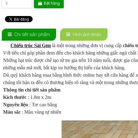
Đặt hàng
Chi tiết sản phẩm
Hình ảnh khác
Chiếu trúc Sài Gòn
là một trong những đơn vị cung cấp
chiếu t
Với tiêu chí góp phần đem đến cho khách hàng những giấc ngủ chất 
Những hạt trúc được chế tạo từ tre gia trên 10 năm tuổi, được gia c
những mẫu mã mới, bắt kịp xu hướng thị hiếu của khách hàng.
Dù quý khách hàng mua bằng hình thức online hay tới cửa hàng để x
chúng tôi bán ra đều có thương hiệu rõ ràng và một trong những thư
Thông tin chi tiết sản phẩm
Kích thước
: 1.8m x 2m
Nguyên liệu
: Tre cao bằng
Màu sắc
: Màu vàng tự nhiên