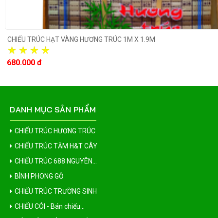
CHIẾU TRÚC HẠT VÀNG HƯƠNG TRÚC 1M X 1.9M
680.000 đ
DANH MỤC SẢN PHẨM
CHIẾU TRÚC HƯƠNG TRÚC
CHIẾU TRÚC TĂM H&T CÂY
CHIẾU TRÚC 688 NGUYÊN...
BÌNH PHONG GỖ
CHIẾU TRÚC TRƯỜNG SINH
CHIẾU CÓI - Bán chiếu...