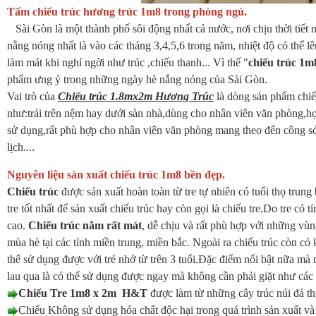
Tấm chiếu trúc hương trúc 1m8 trong phòng ngủ.
Sài Gòn là một thành phố sôi động nhất cả nước, nơi chịu thời tiết
nằng nóng nhất là vào các tháng 3,4,5,6 trong năm, nhiệt độ có thể l
làm mát khi nghỉ ngời như trúc ,chiếu thanh... Vì thế "
chiếu trúc 1
phẩm ưng ý trong những ngày hè nắng nóng của Sài Gòn.
Vai trò của
Chiếu trúc 1.8mx2m Hương Trúc
là dòng sản phẩm chiếu
như:trải trên nệm hay dưới sàn nhà,dùng cho nhân viên văn phòng,học 
sử dụng,rất phù hợp cho nhân viên văn phòng mang theo đến công sở,h
lịch....
Nguyên liệu sản xuất chiếu trúc 1m8 bền đẹp.
Chiếu trúc
được sản xuất hoàn toàn từ tre tự nhiên có tuổi thọ trung
tre tốt nhất để sản xuất chiếu trúc hay còn gọi là chiếu tre.Do tre có 
cao.
Chiếu trúc nằm rất mát
, dễ chịu và rất phù hợp với những vù
mùa hè tại các tỉnh miền trung, miền bắc. Ngoài ra chiếu trúc còn c
thể sử dụng được với trẻ nhở từ trên 3 tuổi.Đặc điểm nổi bật nữa mà 
lau qua là có thể sử dụng được ngay mà không cần phải giặt như các 
Chiếu Tre 1m8 x 2m H&T
được làm từ những cây trúc núi đá t
Chiếu Không sử dụng hóa chất độc hại trong quá trình sản xuất v