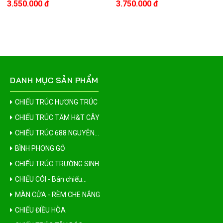
3.550.000 đ
3.750.000 đ
DANH MỤC SẢN PHẨM
CHIẾU TRÚC HƯƠNG TRÚC
CHIẾU TRÚC TĂM H&T CÂY
CHIẾU TRÚC 688 NGUYÊN...
BÌNH PHONG GỖ
CHIẾU TRÚC TRƯỜNG SINH
CHIẾU CÓI - Bán chiếu...
MÀN CỬA - RÈM CHE NẮNG
CHIẾU ĐIỀU HÒA