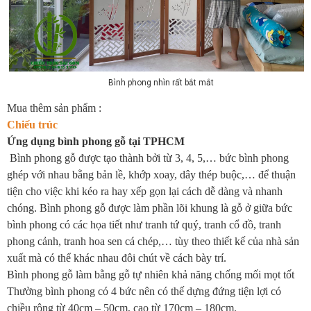
Bình phong nhìn rất bắt mắt
Mua thêm sản phẩm :
Chiếu trúc
Ứng dụng bình phong gỗ tại TPHCM
Bình phong gỗ được tạo thành bởi từ 3, 4, 5,… bức bình phong
ghép với nhau bằng bản lề, khớp xoay, dây thép buộc,… để thuận
tiện cho việc khi kéo ra hay xếp gọn lại cách dễ dàng và nhanh
chóng. Bình phong gỗ được làm phần lõi khung là gỗ ở giữa bức
bình phong có các họa tiết như tranh tứ quý, tranh cổ đồ, tranh
phong cảnh, tranh hoa sen cá chép,… tùy theo thiết kế của nhà sản
xuất mà có thể khác nhau đôi chút về cách bày trí.
Bình phong gỗ làm bằng gỗ tự nhiên khả năng chống mối mọt tốt
Thường bình phong có 4 bức nên có thế dựng đứng tiện lợi có
chiều rộng từ 40cm – 50cm, cao từ 170cm – 180cm.