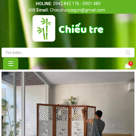
HOLINE:
0942 842 176 - 0901 489
608
Email:
Chieutrucsaigon@gmail.com
Trang chủ
Giới thiệu
Sản phẩm
☰
0
Bảng giá
Tin Tức
Liên hệ