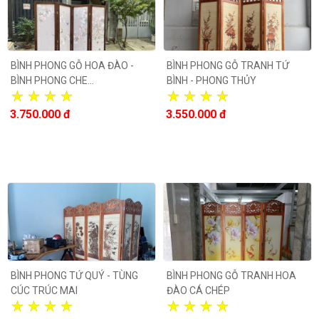
BÌNH PHONG GỖ HOA ĐÀO -
BÌNH PHONG GỖ TRANH TỨ
BÌNH PHONG CHE...
BÌNH - PHONG THỦY
3.750.000 đ
3.550.000 đ
BÌNH PHONG TỨ QUÝ - TÙNG
BÌNH PHONG GỖ TRANH HOA
CÚC TRÚC MAI
ĐÀO CÁ CHÉP